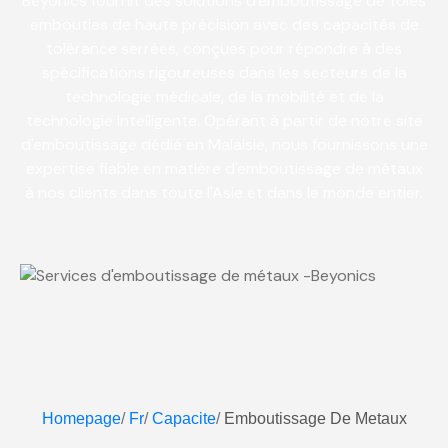
Beyonics fournit des solutions d'emboutissage de tôles
embouties de haute précision avec des capacités de
tolérance serrées, conçues pour répondre à des
spécifications rigoureuses dans les secteurs de la
technologie médicale, de la mobilité et de la
technologie intelligente. Opérant à partir de notre site
d'emboutissage dédié en Malaisie, nous fournissons une
expertise fiable en matière d'emboutissage de métaux
à nos clients dans toute l'Asie et dans le monde entier.
Homepage
/
Fr
/
Capacite
/
Emboutissage De Metaux