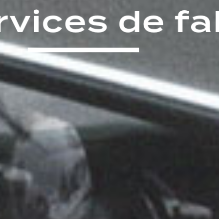
rvices
de
fa