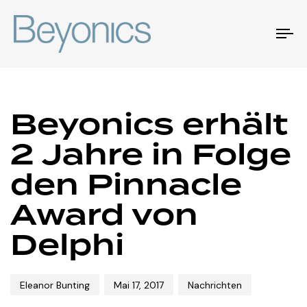
Um
Na
Autor
Veröffentlicht
Veröffentlicht
Beyonics erhält
am:
in:
2 Jahre in Folge
den Pinnacle
Award von
Delphi
Eleanor Bunting
Mai 17, 2017
Nachrichten