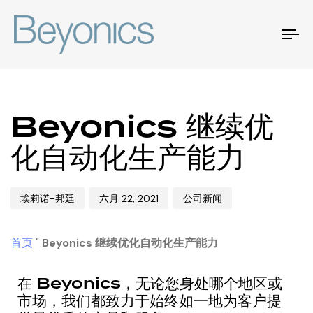
切
换
导
航
作
出
发
Beyonics 继续优
者
版
表
日
于
化自动化生产能力
期
埃莉诺-邦廷
六月 22, 2021
公司新闻
首页
"
Beyonics 继续优化自动化生产能力
在 Beyonics，无论您身处哪个地区或
市场，我们都致力于始终如一地为客户提