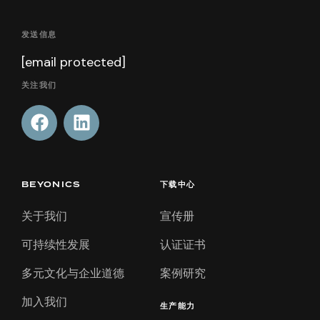
发送信息
[email protected]
关注我们
BEYONICS
下载中心
关于我们
宣传册
可持续性发展
认证证书
多元文化与企业道德
案例研究
加入我们
生产能力