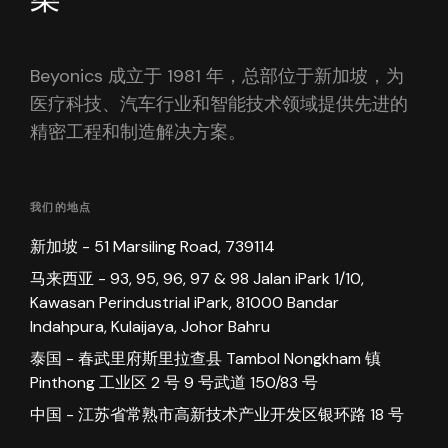
Beyonics 成立于 1981 年，总部位于新加坡，为
医疗科技、汽车行业和智能技术领域提供先进的
精密工程和制造解决方案。
我们的地点
新加坡 - 51 Marsiling Road, 739114
马来西亚 - 93, 95, 96, 97 & 98 Jalan iPark 1/10,
Kawasan Perindustrial iPark, 81000 Bandar
Indahpura, Kulaijaya, Johor Bahru
泰国 - 春武里府斯里拉查县 Tambol Nongkham 镇
Pinthong 工业区 2 号 9 号武道 150/83 号
中国 - 江苏省常熟市高新技术产业开发区银环路 18 号